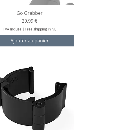
Aperçu rapide
Go Grabber
Prix
29,99 €
TVA Incluse
|
Free shipping in NL
Ajouter au panier