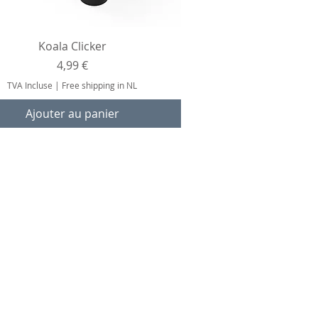
Aperçu rapide
Koala Clicker
Prix
4,99 €
TVA Incluse
|
Free shipping in NL
Ajouter au panier
Méthodes de
payement