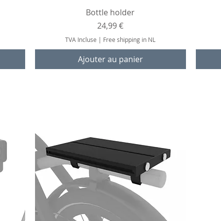
Aperçu rapide
Bottle holder
Prix
24,99 €
TVA Incluse
|
Free shipping in NL
Ajouter au panier