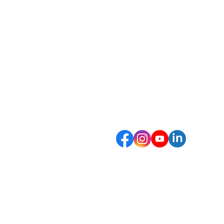
Who are we?
Adresse
Taanderijstraat 19
Internships and vacancies
3133 ET Vlaardingen
FAQ
Les Pays-Bas
Téléphoner
+31 (0) 10 261 9612
E-mail
info@clikebikes.com
Suivez-nous sur:
Politique de
Conditions de
Pol
retour
garantie
con