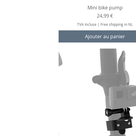
Aperçu rapide
Mini bike pump
Prix
24,99 €
TVA Incluse
|
Free shipping in NL
Ajouter au panier