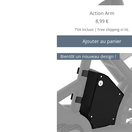
Aperçu rapide
Action Arm
Prix
8,99 €
TVA Incluse
|
Free shipping in NL
Ajouter au panier
Bientôt un nouveau design !