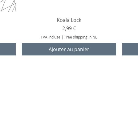
Aperçu rapide
Koala Lock
Prix
2,99 €
TVA Incluse
|
Free shipping in NL
Ajouter au panier
Sur
Contact