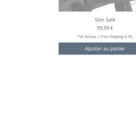
Aperçu rapide
Slim Safe
Prix
99,99 €
TVA Incluse
|
Free shipping in NL
Ajouter au panier
Découvrez Clike