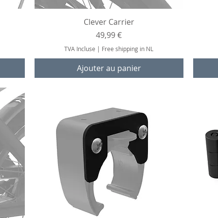
Aperçu rapide
Clever Carrier
Prix
49,99 €
TVA Incluse
|
Free shipping in NL
Ajouter au panier