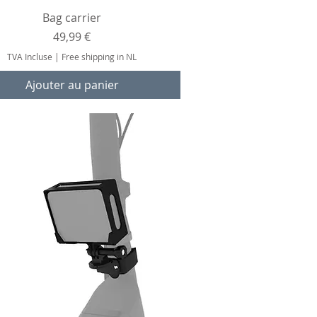
Aperçu rapide
Bag carrier
Prix
49,99 €
TVA Incluse
|
Free shipping in NL
Ajouter au panier