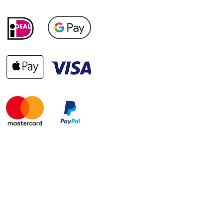
itique de
Politique
fidentialité
relative aux