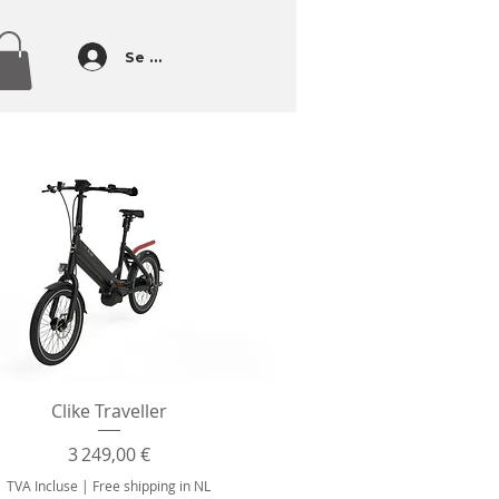
Se connecter
Aperçu rapide
Clike Traveller
Prix
3 249,00 €
TVA Incluse
|
Free shipping in NL