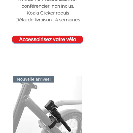
conférencier non inclus,
Koala Clicker requis
Délai de livraison : 4 semaines
Accessoirisez votre vélo
Nouvelle arrivee!
Nouvelle arrivee!