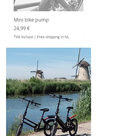
Mini bike pump
Bottle holder
Prix
Prix
24,99 €
24,99 €
TVA Incluse
|
Free shipping in NL
TVA Incluse