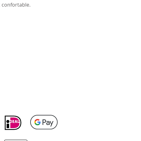
 confortable.
Méthodes de
payement