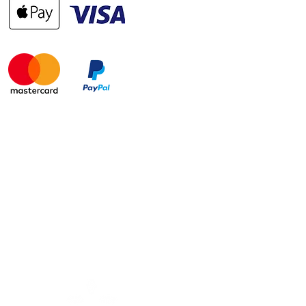
itique de
Politique
fidentialité
relative aux
cookies