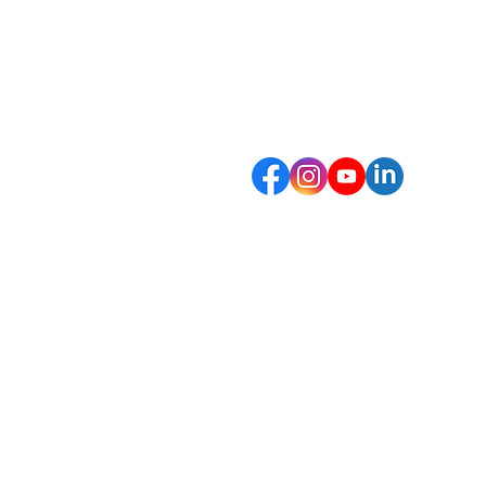
+31 (0) 10 261 9612
E-mail
info@clikebikes.com
Suivez-nous sur:
Politique de
Conditions de
Pol
retour
garantie
con