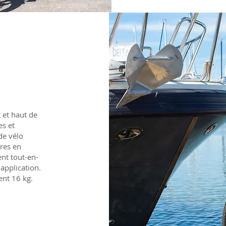
t et haut de
es et
de vélo
res en
nt tout-en-
application.
ent 16 kg.