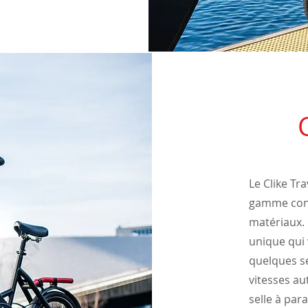
Le Clike Tr
gamme cons
matériaux. 
unique qui 
quelques s
vitesses au
selle à par