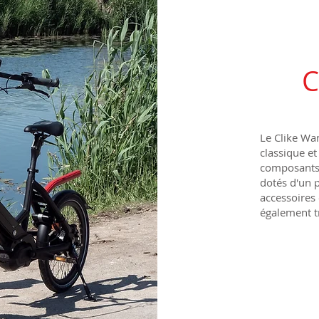
C
Le Clike Wa
classique e
composants 
dotés d'un p
accessoires
également t