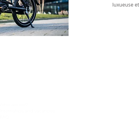
luxueuse et
Sur
Contact
Who are we?
Adresse
Taanderijstraat 19
Internships and vacancies
3133 ET Vlaardingen
FAQ
Les Pays-Bas
Téléphoner