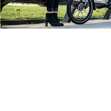
Découvrez Clike
Clike Traveller
Clike iRider
Clike Wanderer
Accessoires
Essais