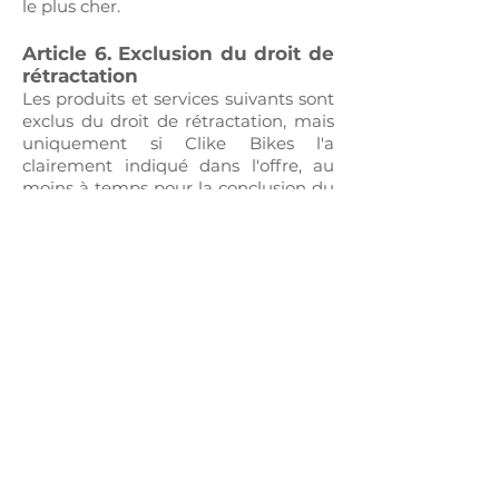
le plus cher.
Article 6. Exclusion du droit de
rétractation
Les produits et services suivants sont
exclus du droit de rétractation, mais
uniquement si Clike Bikes l'a
clairement indiqué dans l'offre, au
moins à temps pour la conclusion du
contrat :
6.1 Produits ou services dont le prix
est soumis aux fluctuations du
marché financier sur lesquelles Clike
Bikes n'a aucune influence et qui
peuvent survenir dans le délai de
rétractation ;
6.2 Contrats de service, après
exécution complète du service, mais
seulement si :
l'exécution a commencé avec le
consentement explicite préalable du
consommateur ; et