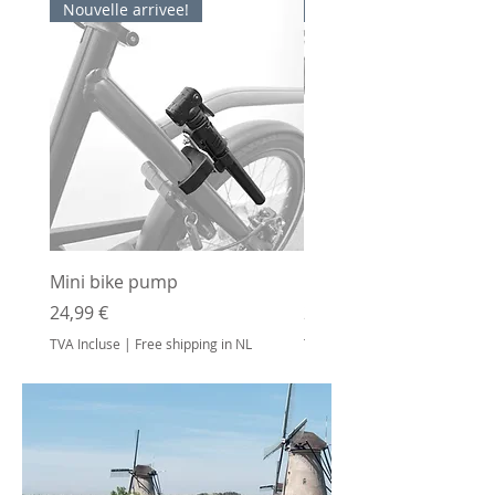
Nouvelle arrivee!
Nouvelle arrivee!
Mini bike pump
Bottle holder
Prix
Prix
24,99 €
24,99 €
TVA Incluse
|
Free shipping in NL
TVA Incluse