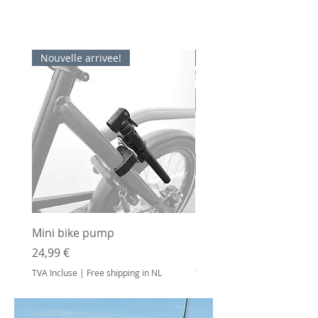
Nouvelle arrivee!
Nouvelle arrivee!
Mini bike pump
Bottle holder
Prix
Prix
24,99 €
24,99 €
TVA Incluse
|
Free shipping in NL
TVA Incluse