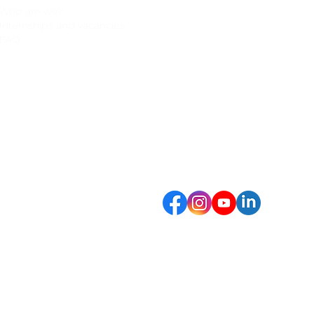
Who are we?
Adresse
Taanderijstraat 19
Internships and vacancies
3133 ET Vlaardingen
FAQ
Les Pays-Bas
Téléphoner
+31 (0) 10 261 9612
E-mail
info@clikebikes.com
Suivez-nous sur:
Politique de
Conditions de
Pol