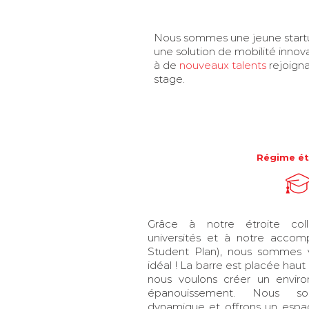
Nous sommes une jeune startup 
une solution de mobilité innov
à de
nouveaux talents
rejoign
stage.
Régime ét
Grâce à notre étroite coll
universités et à notre accom
Student Plan), nous sommes v
idéal ! La barre est placée hau
nous voulons créer un envir
épanouissement. Nous s
dynamique et offrons un espace