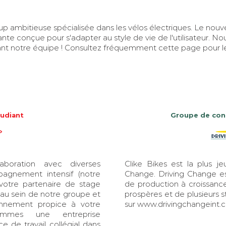
ambitieuse spécialisée dans les vélos électriques. Le nouve
ante conçue pour s'adapter au style de vie de l'utilisateur. 
ant notre équipe ! Consultez fréquemment cette page pour le
udiant
Groupe de con
aboration avec diverses
Clike Bikes est la plus j
pagnement intensif (notre
Change. Driving Change e
otre partenaire de stage
de production à croissanc
t au sein de notre groupe et
prospères et de plusieurs st
onnement propice à votre
sur
www.drivingchangeint.
ommes une entreprise
 de travail collégial dans