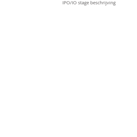
IPO/IO stage beschrijving
Découvrez Clike